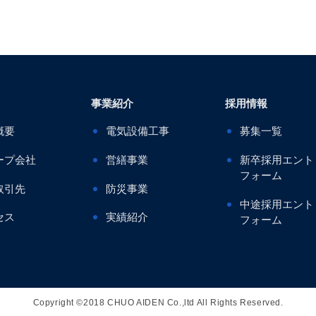
事業紹介
採用情報
概要
電気設備工事
募集一覧
ープ会社
営繕事業
新卒採用エント
フォーム
取引先
防災事業
中途採用エント
セス
実績紹介
フォーム
Copyright ©2018 CHUO AIDEN Co.,ltd All Rights Reserved.